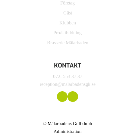
Företag
Gäst
Klubben
Pro/Utbildning
Brasserie Mälarbaden
KONTAKT
072- 553 37 37
reception@malarbadensgk.se
© Mälarbadens Golfklubb
Administration