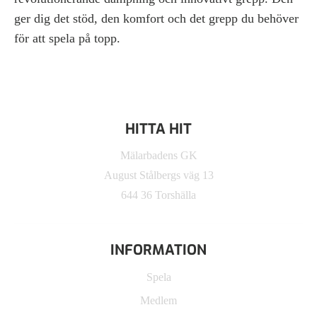
ger dig det stöd, den komfort och det grepp du behöver
för att spela på topp.
HITTA HIT
Mälarbadens GK
August Stålbergs väg 13
644 36 Torshälla
INFORMATION
Spela
Medlem