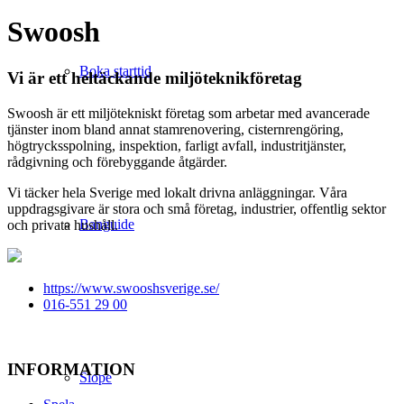
Swoosh
Boka starttid
Vi är ett heltäckande miljöteknikföretag
Swoosh är ett miljötekniskt företag som arbetar med avancerade
tjänster inom bland annat stamrenovering, cisternrengöring,
högtrycksspolning, inspektion, farligt avfall, industritjänster,
rådgivning och förebyggande åtgärder.
Vi täcker hela Sverige med lokalt drivna anläggningar. Våra
uppdragsgivare är stora och små företag, industrier, offentlig sektor
Banguide
och privata hushåll.
https://www.swooshsverige.se/
016-551 29 00
INFORMATION
Slope