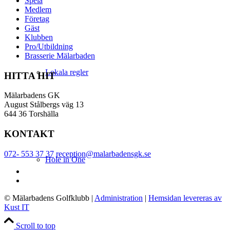
Spela
Medlem
Företag
Gäst
Klubben
Pro/Utbildning
Brasserie Mälarbaden
Lokala regler
HITTA HIT
Mälarbadens GK
August Stålbergs väg 13
644 36 Torshälla
KONTAKT
072- 553 37 37
reception@malarbadensgk.se
Hole in One
© Mälarbadens Golfklubb
|
Administration
|
Hemsidan levereras av
Kust IT
Scroll to top