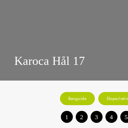
Karoca Hål 17
Banguide
Slope/rati
1
2
3
4
5